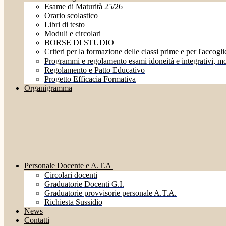
Esame di Maturità 25/26
Orario scolastico
Libri di testo
Moduli e circolari
BORSE DI STUDIO
Criteri per la formazione delle classi prime e per l'accoglie
Programmi e regolamento esami idoneità e integrativi, mo
Regolamento e Patto Educativo
Progetto Efficacia Formativa
Organigramma
Personale Docente e A.T.A
Circolari docenti
Graduatorie Docenti G.I.
Graduatorie provvisorie personale A.T.A.
Richiesta Sussidio
News
Contatti