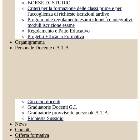
BORSE DI STUDIO
Criteri per la formazione delle classi prime e per
l'accoglienza di richieste iscrizioni tardive
Programmi e regolamento esami idoneità e integrativi,
moduli iscrizione esame
Regolamento e Patto Educativo
Progetto Efficacia Formativa
Organigramma
Personale Docente e A.T.A
Circolari docenti
Graduatorie Docenti G.I.
Graduatorie provvisorie personale A.T.A.
Richiesta Sussidio
News
Contatti
Offerta formativa