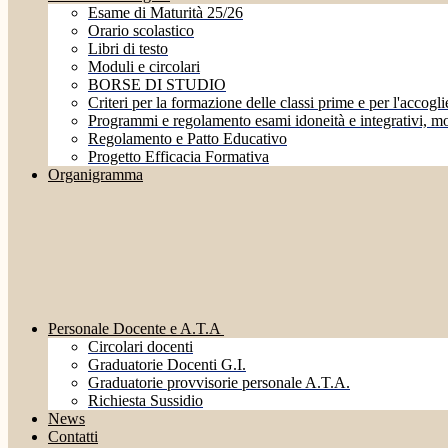
Esame di Maturità 25/26
Orario scolastico
Libri di testo
Moduli e circolari
BORSE DI STUDIO
Criteri per la formazione delle classi prime e per l'accoglie
Programmi e regolamento esami idoneità e integrativi, mo
Regolamento e Patto Educativo
Progetto Efficacia Formativa
Organigramma
Personale Docente e A.T.A
Circolari docenti
Graduatorie Docenti G.I.
Graduatorie provvisorie personale A.T.A.
Richiesta Sussidio
News
Contatti