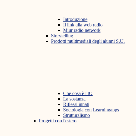
Introduzione
Il link alla web radio
Miur radio network
Storytelling
Prodotti multimediali degli alunni S.U.
Che cosa è l'IO
La sostanza
Riflessi innati
Sociologia con Learningapps
Strutturalismo
Progetti con l'estero