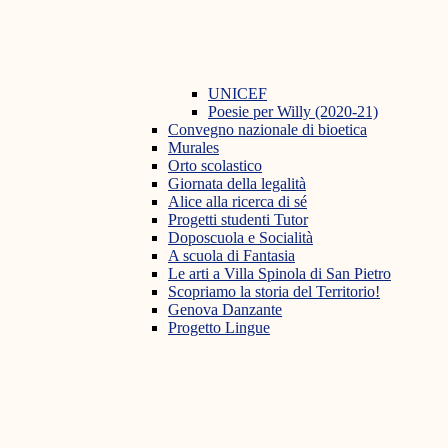
UNICEF
Poesie per Willy (2020-21)
Convegno nazionale di bioetica
Murales
Orto scolastico
Giornata della legalità
Alice alla ricerca di sé
Progetti studenti Tutor
Doposcuola e Socialità
A scuola di Fantasia
Le arti a Villa Spinola di San Pietro
Scopriamo la storia del Territorio!
Genova Danzante
Progetto Lingue