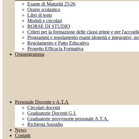
Esame di Maturità 25/26
Orario scolastico
Libri di testo
Moduli e circolari
BORSE DI STUDIO
Criteri per la formazione delle classi prime e per l'accoglie
Programmi e regolamento esami idoneità e integrativi, mo
Regolamento e Patto Educativo
Progetto Efficacia Formativa
Organigramma
Personale Docente e A.T.A
Circolari docenti
Graduatorie Docenti G.I.
Graduatorie provvisorie personale A.T.A.
Richiesta Sussidio
News
Contatti