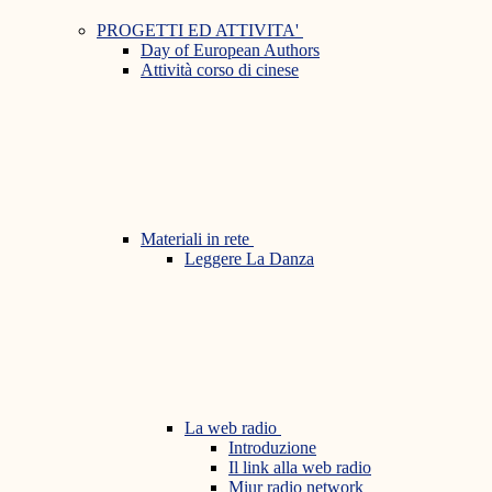
PROGETTI ED ATTIVITA'
Day of European Authors
Attività corso di cinese
Materiali in rete
Leggere La Danza
La web radio
Introduzione
Il link alla web radio
Miur radio network