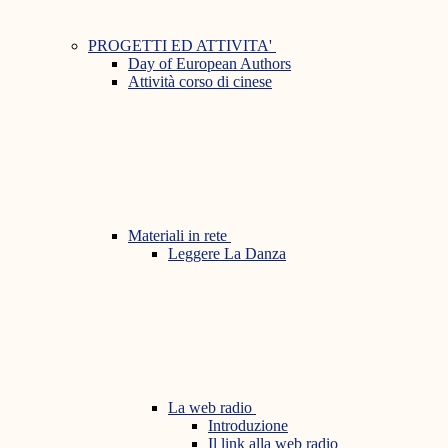
PROGETTI ED ATTIVITA'
Day of European Authors
Attività corso di cinese
Materiali in rete
Leggere La Danza
La web radio
Introduzione
Il link alla web radio