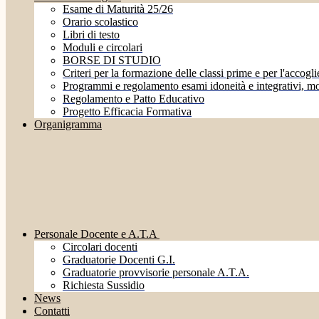
Esame di Maturità 25/26
Orario scolastico
Libri di testo
Moduli e circolari
BORSE DI STUDIO
Criteri per la formazione delle classi prime e per l'accoglie
Programmi e regolamento esami idoneità e integrativi, mo
Regolamento e Patto Educativo
Progetto Efficacia Formativa
Organigramma
Personale Docente e A.T.A
Circolari docenti
Graduatorie Docenti G.I.
Graduatorie provvisorie personale A.T.A.
Richiesta Sussidio
News
Contatti