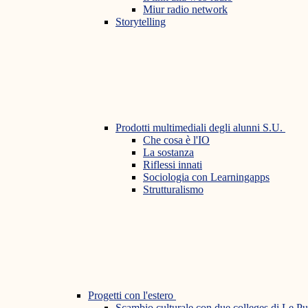
Miur radio network
Storytelling
Prodotti multimediali degli alunni S.U.
Che cosa è l'IO
La sostanza
Riflessi innati
Sociologia con Learningapps
Strutturalismo
Progetti con l'estero
Scambio culturale con due colleges di Le P