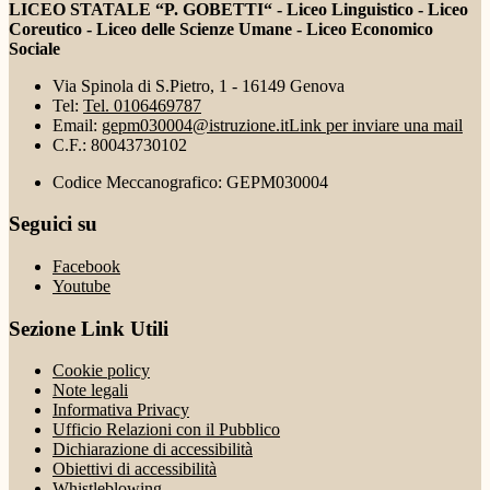
LICEO STATALE “P. GOBETTI“ - Liceo Linguistico - Liceo
Coreutico - Liceo delle Scienze Umane - Liceo Economico
Sociale
Via Spinola di S.Pietro, 1 - 16149 Genova
Tel:
Tel. 0106469787
Email:
gepm030004@istruzione.it
Link per inviare una mail
C.F.: 80043730102
Codice Meccanografico: GEPM030004
Seguici su
Facebook
Youtube
Sezione Link Utili
Cookie policy
Note legali
Informativa Privacy
Ufficio Relazioni con il Pubblico
Dichiarazione di accessibilità
Obiettivi di accessibilità
Whistleblowing