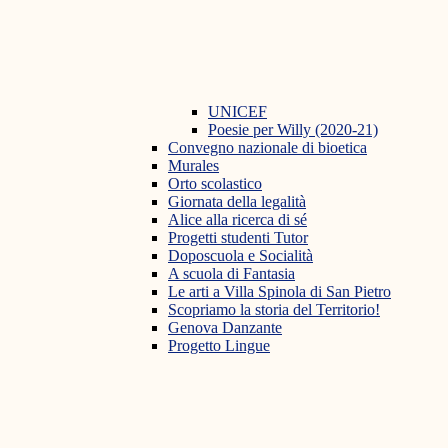
UNICEF
Poesie per Willy (2020-21)
Convegno nazionale di bioetica
Murales
Orto scolastico
Giornata della legalità
Alice alla ricerca di sé
Progetti studenti Tutor
Doposcuola e Socialità
A scuola di Fantasia
Le arti a Villa Spinola di San Pietro
Scopriamo la storia del Territorio!
Genova Danzante
Progetto Lingue