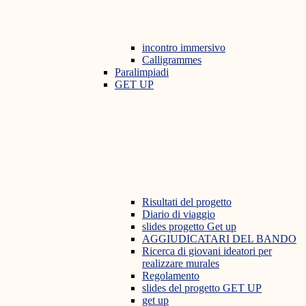
incontro immersivo
Calligrammes
Paralimpiadi
GET UP
Risultati del progetto
Diario di viaggio
slides progetto Get up
AGGIUDICATARI DEL BANDO
Ricerca di giovani ideatori per
realizzare murales
Regolamento
slides del progetto GET UP
get up