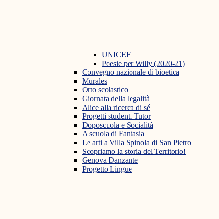
UNICEF
Poesie per Willy (2020-21)
Convegno nazionale di bioetica
Murales
Orto scolastico
Giornata della legalità
Alice alla ricerca di sé
Progetti studenti Tutor
Doposcuola e Socialità
A scuola di Fantasia
Le arti a Villa Spinola di San Pietro
Scopriamo la storia del Territorio!
Genova Danzante
Progetto Lingue