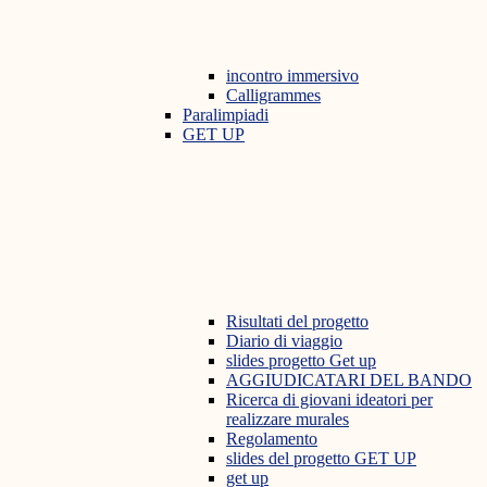
incontro immersivo
Calligrammes
Paralimpiadi
GET UP
Risultati del progetto
Diario di viaggio
slides progetto Get up
AGGIUDICATARI DEL BANDO
Ricerca di giovani ideatori per
realizzare murales
Regolamento
slides del progetto GET UP
get up