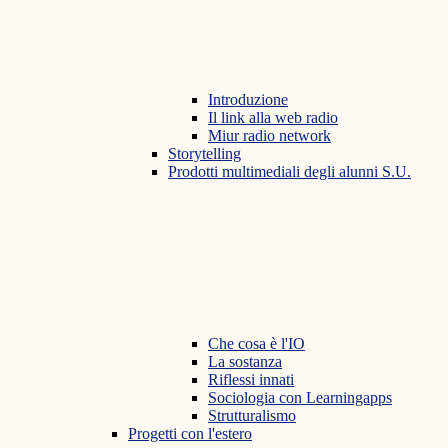
Introduzione
Il link alla web radio
Miur radio network
Storytelling
Prodotti multimediali degli alunni S.U.
Che cosa è l'IO
La sostanza
Riflessi innati
Sociologia con Learningapps
Strutturalismo
Progetti con l'estero