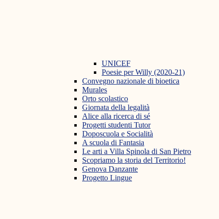
UNICEF
Poesie per Willy (2020-21)
Convegno nazionale di bioetica
Murales
Orto scolastico
Giornata della legalità
Alice alla ricerca di sé
Progetti studenti Tutor
Doposcuola e Socialità
A scuola di Fantasia
Le arti a Villa Spinola di San Pietro
Scopriamo la storia del Territorio!
Genova Danzante
Progetto Lingue