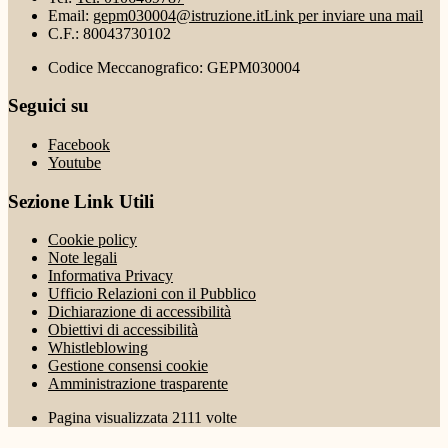
Email:
gepm030004@istruzione.it
Link per inviare una mail
C.F.: 80043730102
Codice Meccanografico: GEPM030004
Seguici su
Facebook
Youtube
Sezione Link Utili
Cookie policy
Note legali
Informativa Privacy
Ufficio Relazioni con il Pubblico
Dichiarazione di accessibilità
Obiettivi di accessibilità
Whistleblowing
Gestione consensi cookie
Amministrazione trasparente
Pagina visualizzata
2111
volte