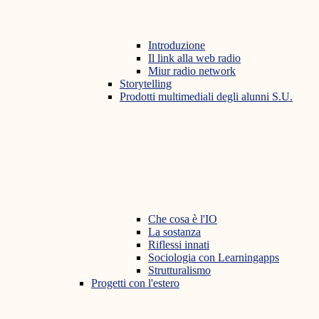
Introduzione
Il link alla web radio
Miur radio network
Storytelling
Prodotti multimediali degli alunni S.U.
Che cosa è l'IO
La sostanza
Riflessi innati
Sociologia con Learningapps
Strutturalismo
Progetti con l'estero