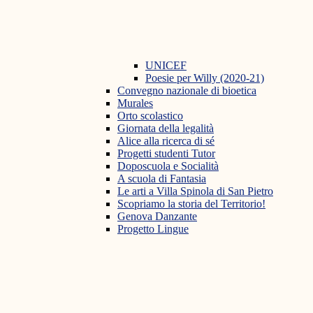
UNICEF
Poesie per Willy (2020-21)
Convegno nazionale di bioetica
Murales
Orto scolastico
Giornata della legalità
Alice alla ricerca di sé
Progetti studenti Tutor
Doposcuola e Socialità
A scuola di Fantasia
Le arti a Villa Spinola di San Pietro
Scopriamo la storia del Territorio!
Genova Danzante
Progetto Lingue