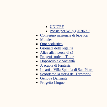
UNICEF
Poesie per Willy (2020-21)
Convegno nazionale di bioetica
Murales
Orto scolastico
Giornata della legalità
Alice alla ricerca di sé
Progetti studenti Tutor
Doposcuola e Socialità
A scuola di Fantasia
Le arti a Villa Spinola di San Pietro
Scopriamo la storia del Territorio!
Genova Danzante
Progetto Lingue