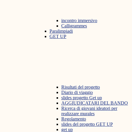
incontro immersivo
Calligrammes
Paralimpiadi
GET UP
Risultati del progetto
Diario di viaggio
slides progetto Get up
AGGIUDICATARI DEL BANDO
Ricerca di giovani ideatori per
realizzare murales
Regolamento
slides del progetto GET UP
get up