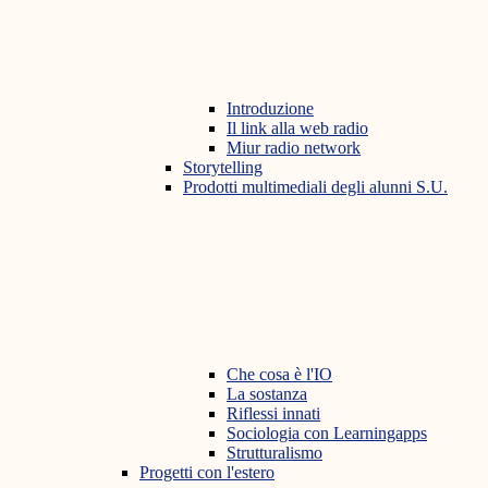
Introduzione
Il link alla web radio
Miur radio network
Storytelling
Prodotti multimediali degli alunni S.U.
Che cosa è l'IO
La sostanza
Riflessi innati
Sociologia con Learningapps
Strutturalismo
Progetti con l'estero