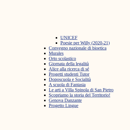
UNICEF
Poesie per Willy (2020-21)
Convegno nazionale di bioetica
Murales
Orto scolastico
Giornata della legalità
Alice alla ricerca di sé
Progetti studenti Tutor
Doposcuola e Socialità
A scuola di Fantasia
Le arti a Villa Spinola di San Pietro
Scopriamo la storia del Territorio!
Genova Danzante
Progetto Lingue