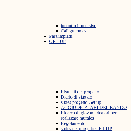
incontro immersivo
Calligrammes
Paralimpiadi
GET UP
Risultati del progetto
Diario di viaggio
slides progetto Get up
AGGIUDICATARI DEL BANDO
Ricerca di giovani ideatori per
realizzare murales
Regolamento
slides del progetto GET UP