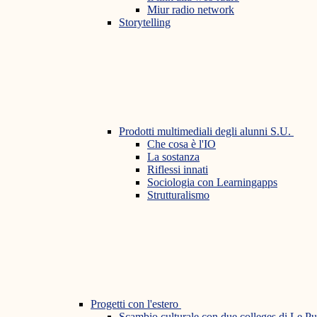
Miur radio network
Storytelling
Prodotti multimediali degli alunni S.U.
Che cosa è l'IO
La sostanza
Riflessi innati
Sociologia con Learningapps
Strutturalismo
Progetti con l'estero
Scambio culturale con due colleges di Le P