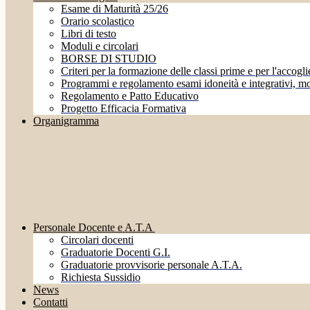
Esame di Maturità 25/26
Orario scolastico
Libri di testo
Moduli e circolari
BORSE DI STUDIO
Criteri per la formazione delle classi prime e per l'accoglie
Programmi e regolamento esami idoneità e integrativi, mo
Regolamento e Patto Educativo
Progetto Efficacia Formativa
Organigramma
Personale Docente e A.T.A
Circolari docenti
Graduatorie Docenti G.I.
Graduatorie provvisorie personale A.T.A.
Richiesta Sussidio
News
Contatti