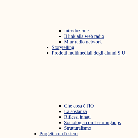
Introduzione
Il link alla web radio
Miur radio network
Storytelling
Prodotti multimediali degli alunni S.U.
Che cosa è l'IO
La sostanza
Riflessi innati
Sociologia con Learningapps
Strutturalismo
Progetti con l'estero