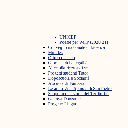
UNICEF
Poesie per Willy (2020-21)
Convegno nazionale di bioetica
Murales
Orto scolastico
Giornata della legalità
Alice alla ricerca di sé
Progetti studenti Tutor
Doposcuola e Socialità
A scuola di Fantasia
Le arti a Villa Spinola di San Pietro
Scopriamo la storia del Territorio!
Genova Danzante
Progetto Lingue