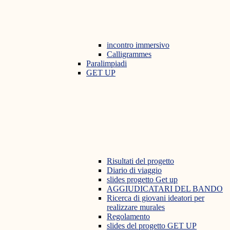
incontro immersivo
Calligrammes
Paralimpiadi
GET UP
Risultati del progetto
Diario di viaggio
slides progetto Get up
AGGIUDICATARI DEL BANDO
Ricerca di giovani ideatori per
realizzare murales
Regolamento
slides del progetto GET UP