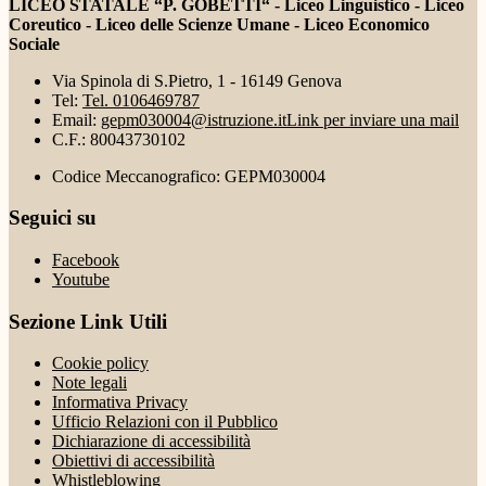
LICEO STATALE “P. GOBETTI“ - Liceo Linguistico - Liceo
Coreutico - Liceo delle Scienze Umane - Liceo Economico
Sociale
Via Spinola di S.Pietro, 1 - 16149 Genova
Tel:
Tel. 0106469787
Email:
gepm030004@istruzione.it
Link per inviare una mail
C.F.: 80043730102
Codice Meccanografico: GEPM030004
Seguici su
Facebook
Youtube
Sezione Link Utili
Cookie policy
Note legali
Informativa Privacy
Ufficio Relazioni con il Pubblico
Dichiarazione di accessibilità
Obiettivi di accessibilità
Whistleblowing