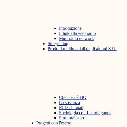
Introduzione
Il link alla web radio
Miur radio network
Storytelling
Prodotti multimediali degli alunni S.U.
Che cosa è l'IO
La sostanza
Riflessi innati
Sociologia con Learningapps
Strutturalismo
Progetti con l'estero