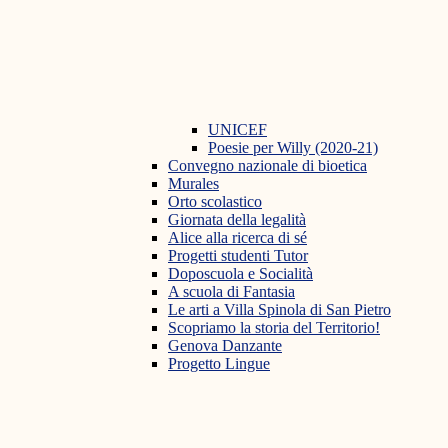
UNICEF
Poesie per Willy (2020-21)
Convegno nazionale di bioetica
Murales
Orto scolastico
Giornata della legalità
Alice alla ricerca di sé
Progetti studenti Tutor
Doposcuola e Socialità
A scuola di Fantasia
Le arti a Villa Spinola di San Pietro
Scopriamo la storia del Territorio!
Genova Danzante
Progetto Lingue